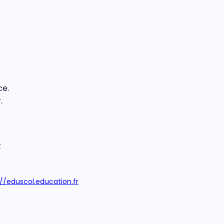
ce.
.
x
://eduscol.education.fr