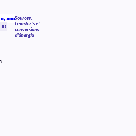
Sources,
e, ses
transferts et
 et
conversions
d’énergie
e