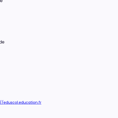
ne
 de
://eduscol.education.fr