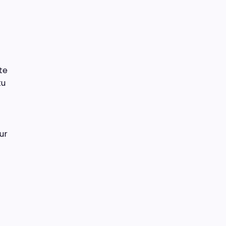
te
tu
ur