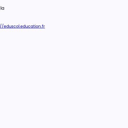
la
://eduscol.education.fr