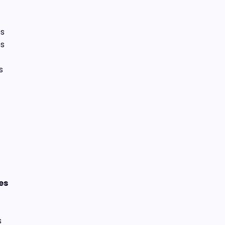
es
es
s
es
s