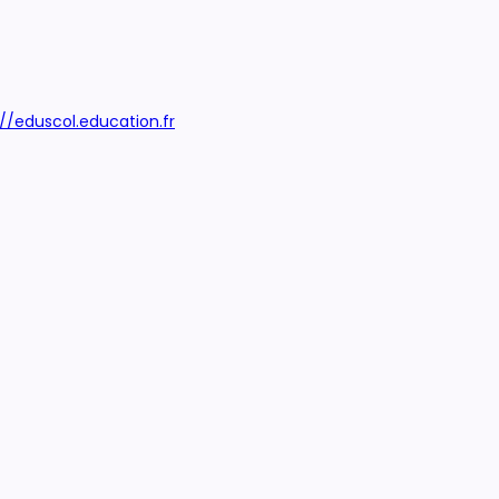
://eduscol.education.fr