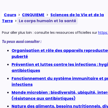
Cours
>
CINQUIEME
>
Sciences de la Vie et de la
Terre
>
Le corps humain et la santé
Pour aller plus loin : consulte les ressources officielles sur
https
Tu peux aussi consulter :
Organisation et rôle des appareils reproducteu
puberté
Prévention et luttes contre les infections : hyg
antibiotiques
Fonctionnement du système immunitaire et p
infections
Monde microbien : biodiversité, ubiquité, inte
(résistance aux antibiotiques)
Nature des aliments, besoins nutritionnels, di