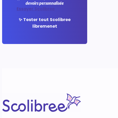
devoirs personnalisée
Essayer Scolibree
✨ Tester tout Scolibree
libremenet