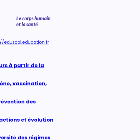
Le corps humain
et la santé
://eduscol.education.fr
rs à partir de la
iène, vaccination,
révention des
ractions et évolution
versité des régimes