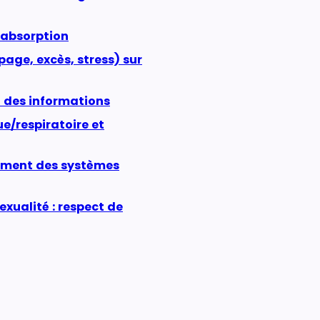
 absorption
age, excès, stress) sur
n des informations
e/respiratoire et
ement des systèmes
ualité : respect de