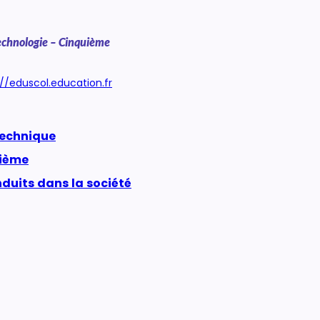
echnologie – Cinquième
://eduscol.education.fr
technique
uième
duits dans la société