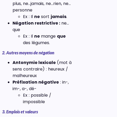
plus, ne…jamais, ne…rien, ne…
personne
Ex : Il
ne
sort
jamais
.
Négation restrictive :
ne…
que
Ex : Il
ne
mange
que
des légumes.
2. Autres moyens de négation
Antonymie lexicale
(mot à
sens contraire) : heureux /
malheureux
Préfixation négative
: in-,
im-, a-, dé-
Ex : possible /
impossible
3. Emplois et valeurs