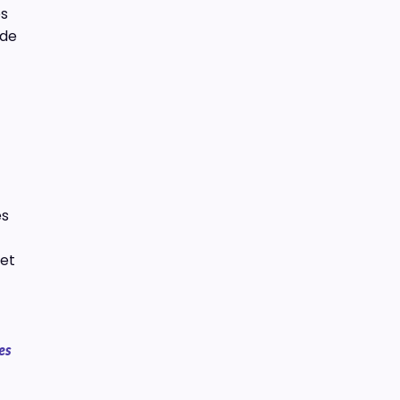
es
 de
es
 et
es