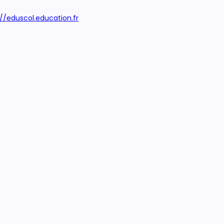
://eduscol.education.fr