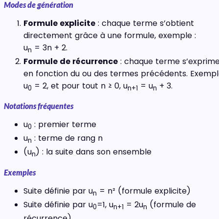
Modes de génération
Formule explicite
: chaque terme s’obtient
directement grâce à une formule, exemple :
u
= 3n + 2.
n
Formule de récurrence
: chaque terme s’exprim
en fonction du ou des termes précédents. Exempl
u
= 2, et pour tout n ≥ 0, u
= u
+ 3.
0
n+1
n
Notations fréquentes
u
: premier terme
0
u
: terme de rang n
n
(u
) : la suite dans son ensemble
n
Exemples
Suite définie par u
= n² (formule explicite)
n
Suite définie par u
=1, u
= 2u
(formule de
0
n+1
n
récurrence)