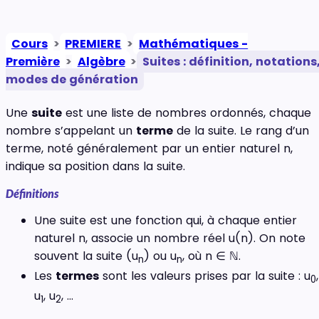
Cours
>
PREMIERE
>
Mathématiques -
Première
>
Algèbre
>
Suites : définition, notations
modes de génération
Une
suite
est une liste de nombres ordonnés, chaque
nombre s’appelant un
terme
de la suite. Le rang d’un
terme, noté généralement par un entier naturel n,
indique sa position dans la suite.
Définitions
Une suite est une fonction qui, à chaque entier
naturel n, associe un nombre réel u(n). On note
souvent la suite (u
) ou u
, où n ∈ ℕ.
n
n
Les
termes
sont les valeurs prises par la suite : u
,
0
u
, u
, …
1
2