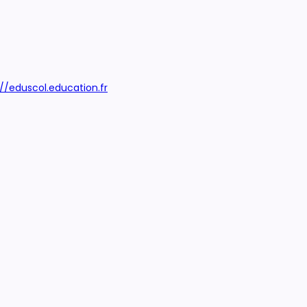
://eduscol.education.fr