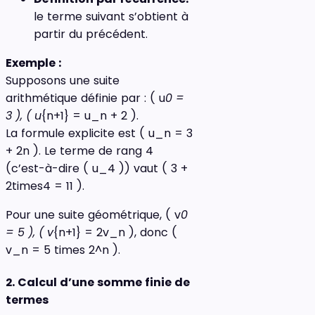
le terme suivant s’obtient à
partir du précédent.
Exemple :
Supposons une suite
arithmétique définie par : ( u
0 =
3 ), ( u
{n+1} = u_n + 2 ).
La formule explicite est ( u_n = 3
+ 2n ). Le terme de rang 4
(c’est-à-dire ( u_4 )) vaut ( 3 +
2times4 = 11 ).
Pour une suite géométrique, ( v
0
= 5 ), ( v
{n+1} = 2v_n ), donc (
v_n = 5 times 2^n ).
2. Calcul d’une somme finie de
termes