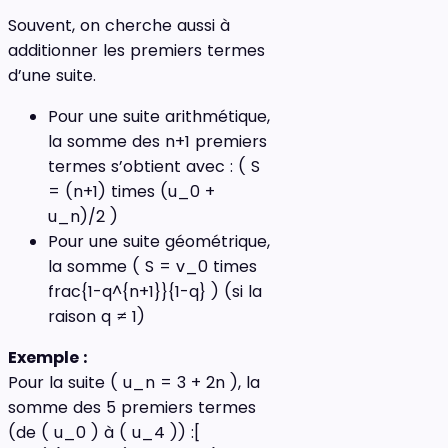
Souvent, on cherche aussi à
additionner les premiers termes
d’une suite.
Pour une suite arithmétique,
la somme des n+1 premiers
termes s’obtient avec : ( S
= (n+1) times (u_0 +
u_n)/2 )
Pour une suite géométrique,
la somme ( S = v_0 times
frac{1-q^{n+1}}{1-q} ) (si la
raison q ≠ 1)
Exemple :
Pour la suite ( u_n = 3 + 2n ), la
somme des 5 premiers termes
(de ( u_0 ) à ( u_4 )) :[