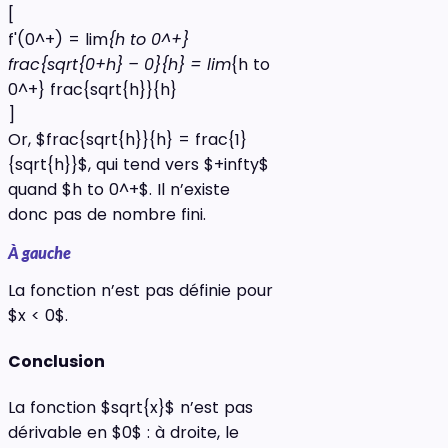
[
f'(0^+) = lim
{h to 0^+}
frac{sqrt{0+h} – 0}{h} = lim
{h to
0^+} frac{sqrt{h}}{h}
]
Or, $frac{sqrt{h}}{h} = frac{1}
{sqrt{h}}$, qui tend vers $+infty$
quand $h to 0^+$. Il n’existe
donc pas de nombre fini.
À gauche
La fonction n’est pas définie pour
$x < 0$.
Conclusion
La fonction $sqrt{x}$ n’est pas
dérivable en $0$ : à droite, le