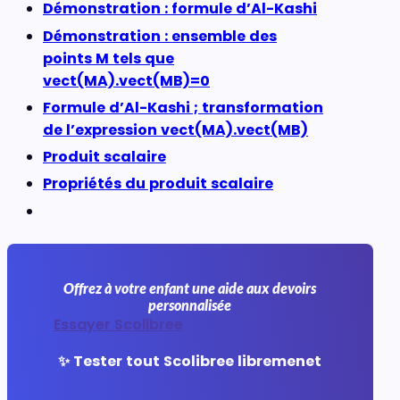
Démonstration : formule d’Al-Kashi
Démonstration : ensemble des
points M tels que
vect(MA).vect(MB)=0
Formule d’Al-Kashi ; transformation
de l’expression vect(MA).vect(MB)
Produit scalaire
Propriétés du produit scalaire
Offrez à votre enfant une aide aux devoirs
personnalisée
Essayer Scolibree
✨ Tester tout Scolibree libremenet