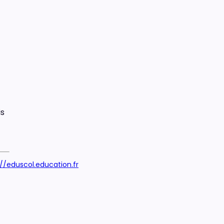
is
://eduscol.education.fr