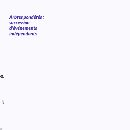
Arbres pondérés ;
succession
d’événements
indépendants
s.
 à
s