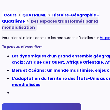
Cours
>
QUATRIEME
>
Histoire-Géographie -
Quatrième
>
Des espaces transformés par la
mondialisation
Pour aller plus loin : consulte les ressources officielles sur
https
Tu peux aussi consulter :
Les dynamiques d’un grand ensemble géograp
choix : Afrique de l’Ouest, Afrique Orientale, A
Mers et Océans : un monde maritimisé, enjeux 
L’adaptation du territoire des États-Unis aux
mondialisées