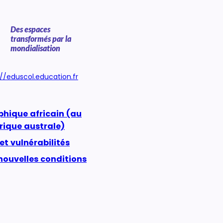
Des espaces
transformés par la
mondialisation
://eduscol.education.fr
hique africain (au
frique australe)
et vulnérabilités
 nouvelles conditions