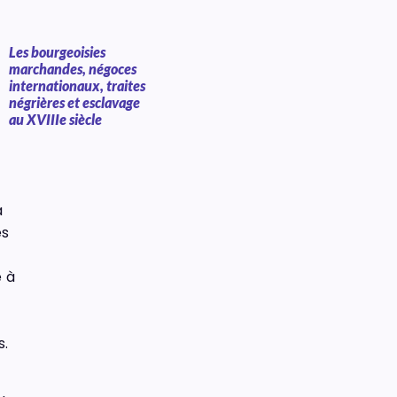
Les bourgeoisies
marchandes, négoces
internationaux, traites
négrières et esclavage
au XVIIIe siècle
a
és
e à
s.