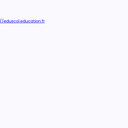
://eduscol.education.fr