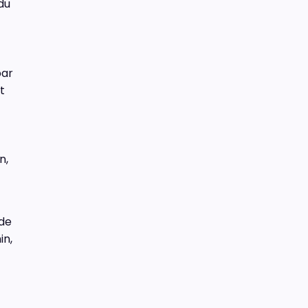
du
par
t
n,
 de
in,