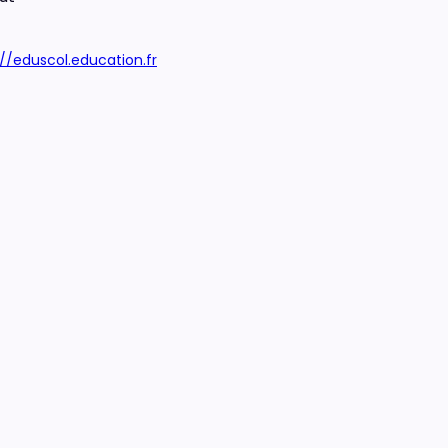
://eduscol.education.fr