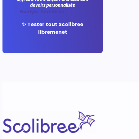
devoirs personnalisée
Essayer Scolibree
✨ Tester tout Scolibree
libremenet