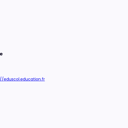
re
://eduscol.education.fr