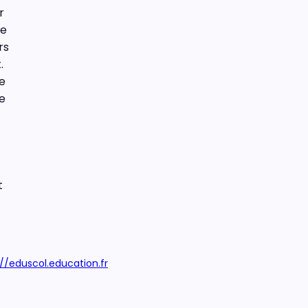
r
re
rs
.
e
e
t
://eduscol.education.fr