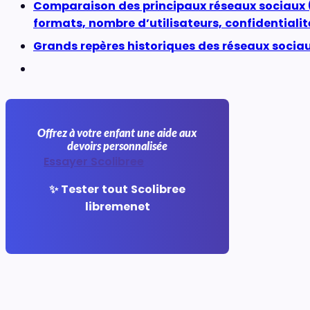
Comparaison des principaux réseaux sociaux (
formats, nombre d’utilisateurs, confidentialit
Grands repères historiques des réseaux socia
Offrez à votre enfant une aide aux
devoirs personnalisée
Essayer Scolibree
✨ Tester tout Scolibree
libremenet