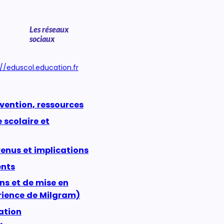
Les réseaux
sociaux
://eduscol.education.fr
évention, ressources
 scolaire et
enus et implications
ents
s et de mise en
rience de Milgram)
ation