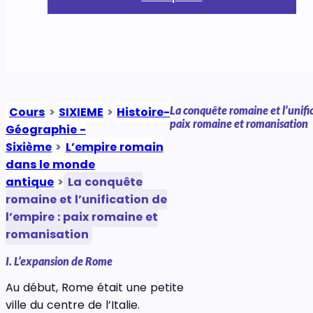
La conquête romaine et l’unific
Cours
>
SIXIEME
>
Histoire-
paix romaine et romanisation
Géographie -
Sixième
>
L’empire romain
dans le monde
antique
>
La conquête
romaine et l’unification de
l’empire : paix romaine et
romanisation
I. L’expansion de Rome
Au début, Rome était une petite
ville du centre de l’Italie.