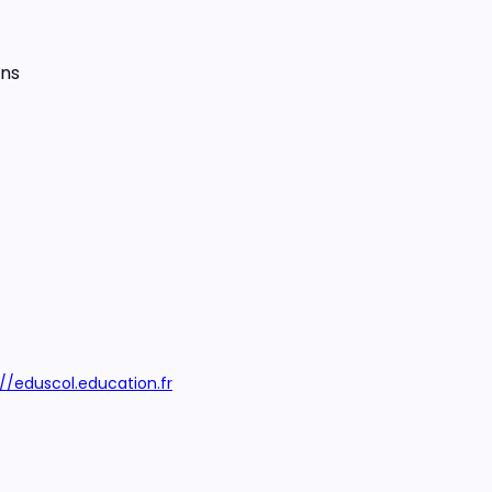
ns
://eduscol.education.fr