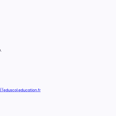
.
://eduscol.education.fr