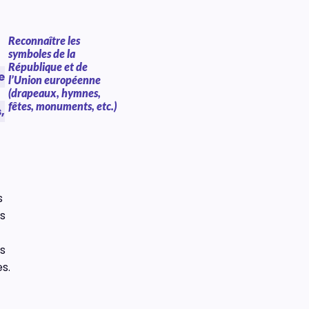
Reconnaître les
symboles de la
République et de
e
l’Union européenne
(drapeaux, hymnes,
fêtes, monuments, etc.)
,
s
es
s
s.