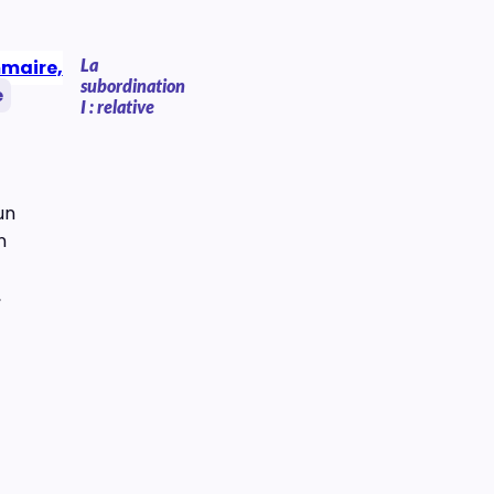
La
maire,
subordination
e
I : relative
un
n
,