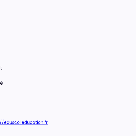
st
né
://eduscol.education.fr