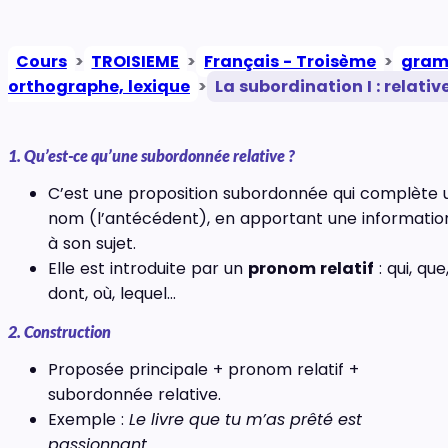
Cours
>
TROISIEME
>
Français - Troisème
>
gram
orthographe, lexique
>
La subordination I : relativ
1. Qu’est-ce qu’une subordonnée relative ?
C’est une proposition subordonnée qui complète 
nom (l’antécédent), en apportant une informatio
à son sujet.
Elle est introduite par un
pronom relatif
: qui, que
dont, où, lequel…
2. Construction
Proposée principale + pronom relatif +
subordonnée relative.
Exemple :
Le livre que tu m’as prêté est
passionnant.