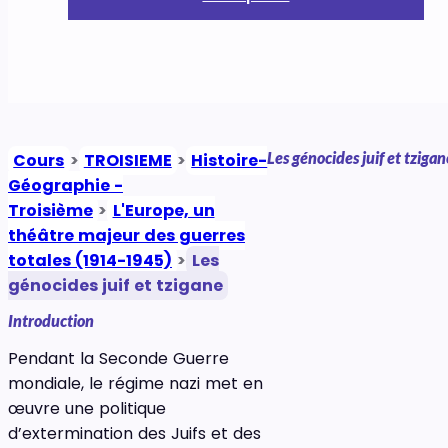
Les génocides juif et tzigan
Cours
>
TROISIEME
>
Histoire-
Géographie -
Troisième
>
L'Europe, un
théâtre majeur des guerres
totales (1914-1945)
>
Les
génocides juif et tzigane
Introduction
Pendant la Seconde Guerre
mondiale, le régime nazi met en
œuvre une politique
d’extermination des Juifs et des