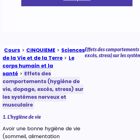
Effets des comportements 
Cours
>
CINQUIEME
>
Sciences
excès, stress) sur les sys
de la Vie et de la Terre
>
Le
corps humain et la
santé
>
Effets des
comportements (hygiène de
vie, dopage, excès, stress) sur
les systèmes nerveux et
musculaire
1. L’hygiène de vie
Avoir une bonne hygiène de vie
(sommeil, alimentation