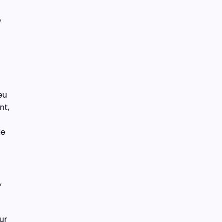
e
eu
nt,
le
,
ur