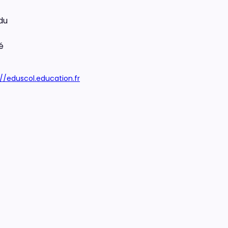
du
é
://eduscol.education.fr