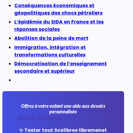
Conséquences économiques et
géopolitiques des chocs pétroliers
L’épidémie du SIDA en France et les
réponses sociales
Abolition de la peine de mort
Immigration, intégration et
transformations culturelles
Démocratisation de l’enseignement
secondaire et supérieur
Offrez à votre enfant une aide aux devoirs
personnalisée
Essayer Scolibree
✨ Tester tout Scolibree libremenet